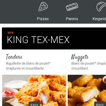
Pizzas
Paninis
Kingwic
NEW
KING TEX-MEX
Tenders
Nuggets
Aiguillette de blanc de poulet*
Blanc de poulet* chapl
chaplurée et croustillante.
croustillant.
6 pcs
8 pcs