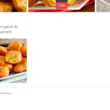
7,90€
t garnis de
 piment.
o de boeuf.