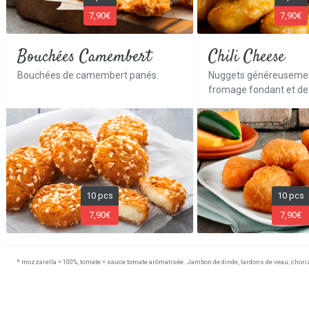
7,90€
7,90€
Bouchées Camembert
Chili Cheese
Bouchées de camembert panés.
Nuggets généreusemen
fromage fondant et de
10 pcs
10 pcs
7,90€
7,90€
* mozzarella = 100%, tomate = sauce tomate arômatisée. Jambon de dinde, lardons de veau, choriz