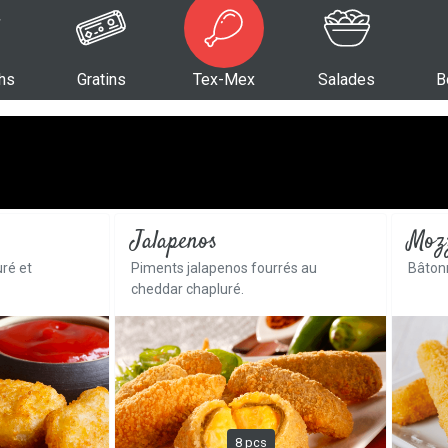
hs
Gratins
Tex-Mex
Salades
B
Jalapenos
Mozz
uré et
Piments jalapenos fourrés au
Bâton
cheddar chapluré.
8 pcs