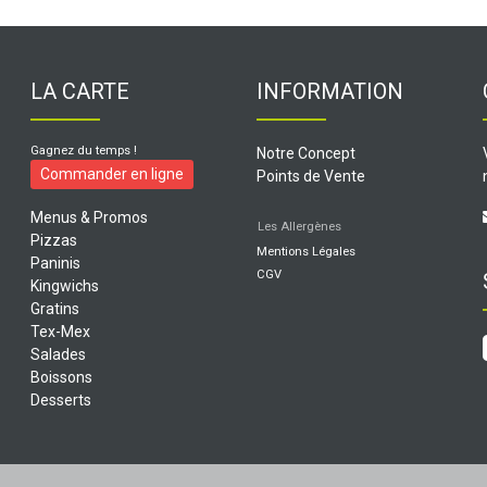
LA CARTE
INFORMATION
Gagnez du temps !
Notre Concept
Commander en ligne
Points de Vente
Menus & Promos
Les Allergènes
Pizzas
Mentions Légales
Paninis
CGV
Kingwichs
Gratins
Tex-Mex
Salades
Boissons
Desserts