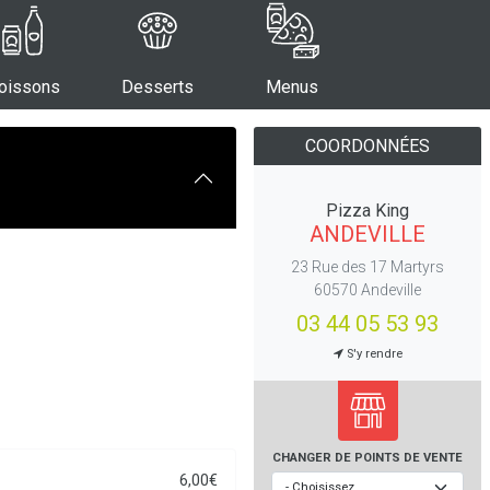
oissons
Desserts
Menus
COORDONNÉES
Pizza King
ANDEVILLE
23 Rue des 17 Martyrs
60570 Andeville
03 44 05 53 93
S'y rendre
CHANGER DE
POINTS DE VENTE
6,00€