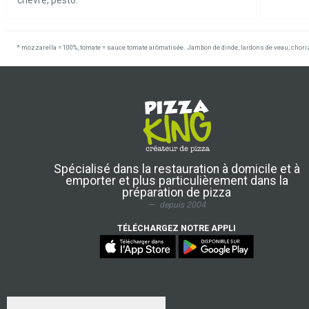
chèvre, pesto.
* mozzarella = 100%, tomate = sauce tomate arômatisée. Jambon de dinde, lardons de veau, choriz
Spécialisé dans la restauration à domicile et à
emporter et plus particulièrement dans la
préparation de pizza
depuis 2004
TÉLÉCHARGEZ NOTRE APPLI