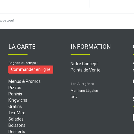
o de boeuf.
LA CARTE
INFORMATION
Gagnez du temps !
Notre Concept
Commander en ligne
Points de Vente
Menus & Promos
Les Allergènes
Pizzas
Mentions Légales
Paninis
CGV
Kingwichs
Gratins
Tex-Mex
Salades
Boissons
Desserts