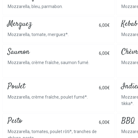
Mozzarella, bleu, parmabon.
Mozzare
Merguez
Kebab
6,00€
Mozzarella, tomate, merguez*.
Mozzarel
Saumon
Chèvr
6,00€
Mozzarella, crème fraîche, saumon fumé.
Mozzarel
Poulet
Indie
6,00€
Mozzarella, crème fraîche, poulet fumé*.
Mozzarel
tikka*.
Pesto
BBQ
6,00€
Mozzarella, tomates, poulet rôti*, tranches de
Mozzarel