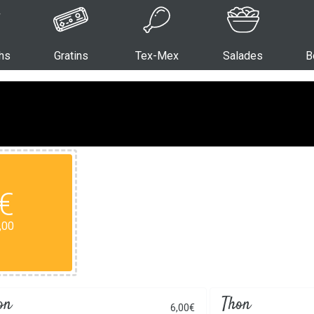
hs
Gratins
Tex-Mex
Salades
B
€
,00
on
Thon
6,00€