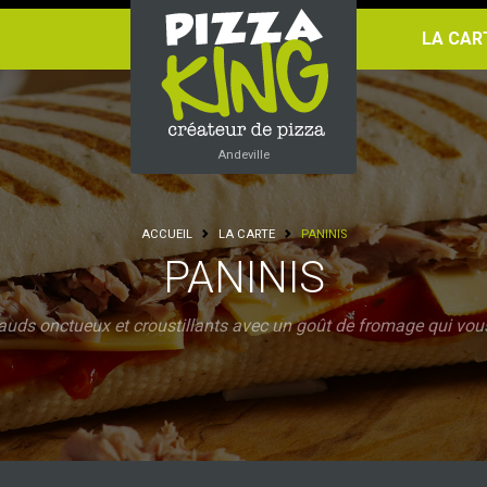
LA CA
Andeville
ACCUEIL
LA CARTE
PANINIS
PANINIS
ds onctueux et croustillants avec un goût de fromage qui vous