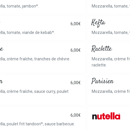
lla, tomate, jambon*.
Mozzarella, tomate, 
Kefta
6,00€
la, tomate, viande de kebab*.
Mozzarella, tomate,
e
Raclette
6,00€
la, crème fraîche, tranches de chèvre.
Mozzarella, crème f
raclette.
n
Parisien
6,00€
la, crème fraîche, sauce curry, poulet
Mozzarella, crème f
6,00€
la, poulet frit tandoori*, sauce barbecue.