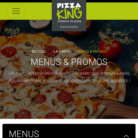
Dammartin
ACCUEIL
LA CARTE
MENUS & PROMOS
MENUS & PROMOS
Un moment précieux à decouvrir avec nos menus variés,
équilibrés mais étudiés pour satisfaire tous les appétits !
MENUS