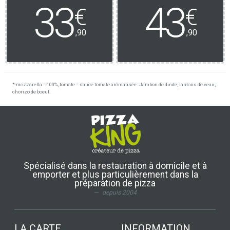
33
43
€
€
,90
,90
* mozzarella = 100%, tomate = sauce tomate arômatisée. Jambon de dinde, lardons de veau,
chorizo de boeuf.
Spécialisé dans la restauration à domicile et à
emporter et plus particulièrement dans la
préparation de pizza
depuis 2004
LA CARTE
INFORMATION