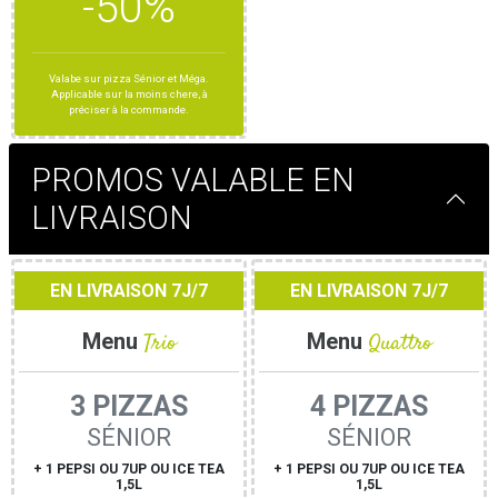
-50%
Valabe sur pizza Sénior et Méga.
Applicable sur la moins chere, à
préciser à la commande.
PROMOS VALABLE EN
LIVRAISON
EN LIVRAISON 7J/7
EN LIVRAISON 7J/7
Menu
Trio
Menu
Quattro
3 PIZZAS
4 PIZZAS
SÉNIOR
SÉNIOR
+ 1 PEPSI OU 7UP OU ICE TEA
+ 1 PEPSI OU 7UP OU ICE TEA
1,5L
1,5L