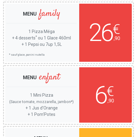
family
MENU
26
€
1 Pizza Méga
*
+ 4 desserts
ou 1 Glace 460ml
,90
+ 1 Pepsi ou 7up 1,5L
* sauf glace, panini nutella
enfant
MENU
6
€
1 Mini Pizza
,90
(Sauce tomate, mozzarella, jambon*)
+ 1 Jus d'Orange
+ 1 Pom'Potes