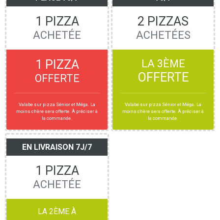
1 PIZZA
2 PIZZAS
ACHETÉE
ACHETÉES
1 PIZZA
LA 3ÈME
OFFERTE
OFFERTE
Valabe sur pizza Sénior et Méga. La
Valabe sur pizza Sénior et Méga. La
moins chère sera offerte. À préciser à
moins chère sera offerte. À préciser à
la commande.
la commande.
EN LIVRAISON 7J/7
1 PIZZA
ACHETÉE
LA 2ÈME À