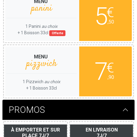
MENU
5
panini
€
,50
1 Panini
au choix
+ 1 Boisson 33cl
Offerte
MENU
7
pizzwich
€
,90
1 Pizzwich
au choix
+ 1 Boisson 33cl
PROMOS
À EMPORTER ET SUR
EN LIVRAISON
PLACE 7J/7
7J/7