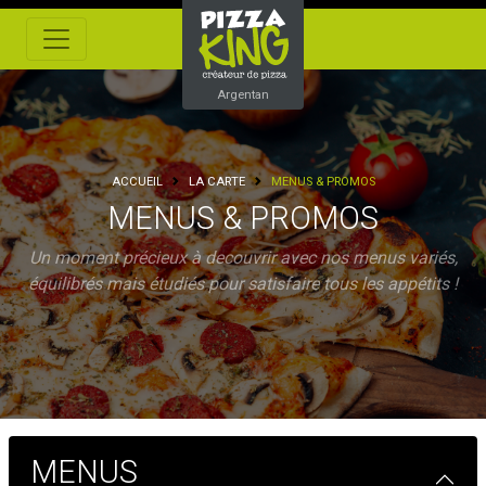
Argentan
ACCUEIL
LA CARTE
MENUS & PROMOS
MENUS & PROMOS
Un moment précieux à decouvrir avec nos menus variés,
équilibrés mais étudiés pour satisfaire tous les appétits !
MENUS