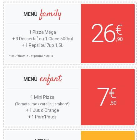
family
MENU
26
€
1 Pizza Méga
*
+ 3 Desserts
ou 1 Glace 500ml
,90
+ 1 Pepsi ou 7up 1,5L
* sauf tiramisu et panini nutella
enfant
MENU
7
€
1 Mini Pizza
,50
(Tomate, mozzarella, jambon*)
+ 1 Jus d'Orange
+ 1 Pom'Potes