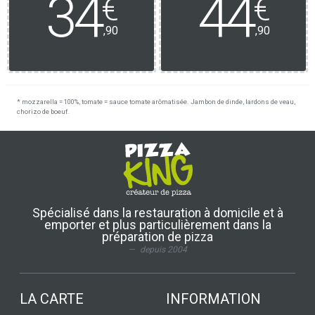
34
44
€
€
,90
,90
* mozzarella = 100%, tomate = sauce tomate arômatisée. Jambon de dinde, lardons de veau,
chorizo de boeuf.
Spécialisé dans la restauration à domicile et à
emporter et plus particulièrement dans la
préparation de pizza
depuis 2004
LA CARTE
INFORMATION